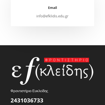
Email
info@efklidis.edu.gr
Φροντιστήριο Ευκλείδης
2431036733