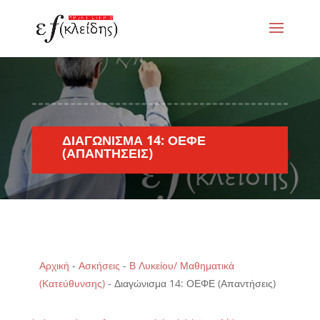
ΔΙΑΓΏΝΙΣΜΑ 14: ΟΕΦΕ
(ΑΠΑΝΤΉΣΕΙΣ)
Αρχική
-
Ασκήσεις
-
Β Λυκείου/ Μαθηματικά
(Κατεύθυνσης)
-
Διαγώνισμα 14: ΟΕΦΕ (Απαντήσεις)