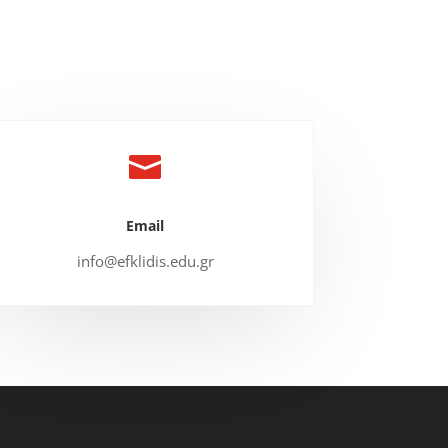

Email
info@efklidis.edu.gr