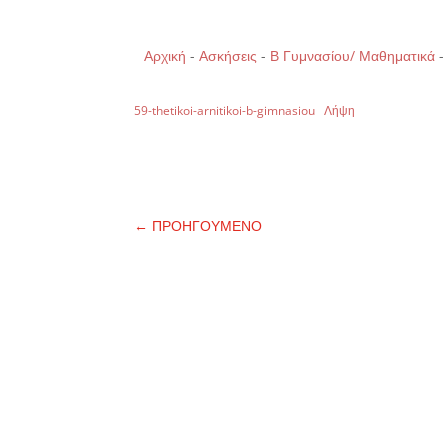
Αρχική
-
Ασκήσεις
-
Β Γυμνασίου/ Μαθηματικά
59-thetikoi-arnitikoi-b-gimnasiou
Λήψη
←
ΠΡΟΗΓΟΥΜΕΝΟ