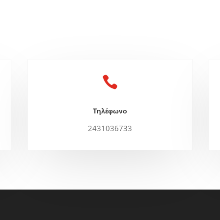

Τηλέφωνο
2431036733