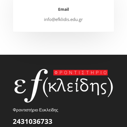
Email
info@efklidis.edu.gr
Φροντιστήριο Ευκλείδης
2431036733