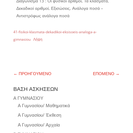
Διαγώνισμα 13 : Οι φυσικοί αριθμοί, Τα κλάσματα,
Δεκαδικοί αριθμοί, Εξισώσεις, Ανάλογα ποσά –
Αντιστρόφως ανάλογα ποσά
41-fisikoi-klasmata-dekadikoi-eksisoeis-analoga-a-
gimnasiou
Λήψη
←
ΠΡΟΗΓΟΥΜΕΝΟ
ΕΠΟΜΕΝΟ
→
ΒΑΣΗ ΑΣΚΗΣΕΩΝ
Α ΓΥΜΝΑΣΙΟΥ
Α Γυμνασίου/ Μαθηματικά
Α Γυμνασίου/ Έκθεση
Α Γυμνασίου/ Αρχαία