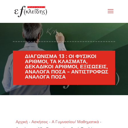
ΔΙΑΓΏΝΙΣΜΑ 13 : ΟΙ ΦΥΣΙΚΟΊ
ΑΡΙΘΜΟΊ, ΤΑ ΚΛΆΣΜΑΤΑ,
ΔΕΚΑΔΙΚΟΊ ΑΡΙΘΜΟΊ, ΕΞΙΣΏΣΕΙΣ,
ΑΝΆΛΟΓΑ ΠΟΣΆ – ΑΝΤΙΣΤΡΌΦΩΣ
ΑΝΆΛΟΓΑ ΠΟΣΆ
Αρχική
-
Ασκήσεις
-
Α Γυμνασίου/ Μαθηματικά
-