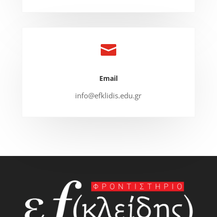

Email
info@efklidis.edu.gr