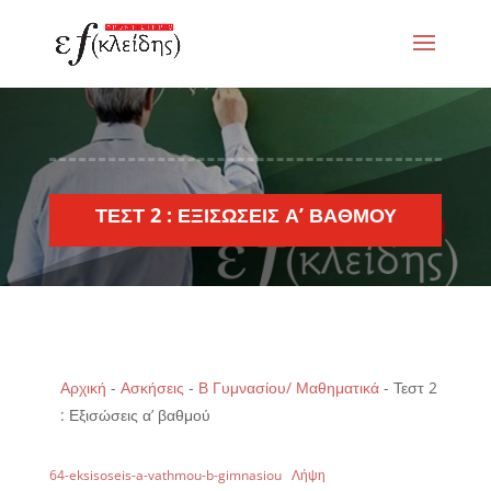
ΤΕΣΤ 2 : ΕΞΙΣΏΣΕΙΣ Α’ ΒΑΘΜΟΎ
Αρχική
-
Ασκήσεις
-
Β Γυμνασίου/ Μαθηματικά
-
Τεστ 2
: Εξισώσεις α’ βαθμού
64-eksisoseis-a-vathmou-b-gimnasiou
Λήψη