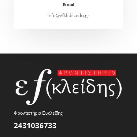
Email
info@efklidis.edu.gr
Φροντιστήριο Ευκλείδης
2431036733