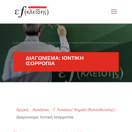
ΔΙΑΓΏΝΙΣΜΑ: ΙΟΝΤΙΚΉ
ΙΣΟΡΡΟΠΊΑ
Αρχική
-
Ασκήσεις
-
Γ Λυκείου/ Χημεία (Κατεύθυνσης)
-
Διαγώνισμα: Ιοντική Ισορροπία