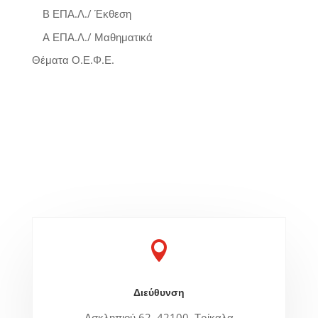
Β ΕΠΑ.Λ./ Έκθεση
Α ΕΠΑ.Λ./ Μαθηματικά
Θέματα Ο.Ε.Φ.Ε.

Διεύθυνση
Ασκληπιού 62, 42100, Τρίκαλα