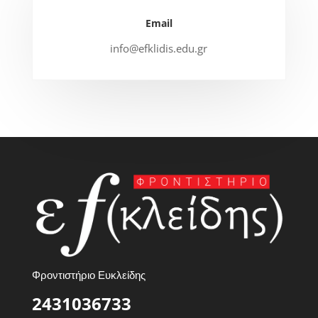
Email
info@efklidis.edu.gr
Φροντιστήριο Ευκλείδης
2431036733