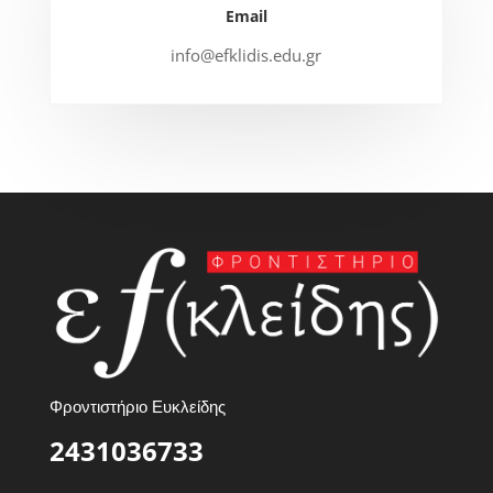
Email
info@efklidis.edu.gr
Φροντιστήριο Ευκλείδης
2431036733