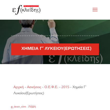
ΧΗΜΕΊΑ Γ’ ΛΥΚΕΊΟΥ(ΕΡΩΤΉΣΕΙΣ)
Αρχική
-
Ασκήσεις
-
Ο.Ε.Φ.Ε.
-
2015
-
Χημεία Γ’
Λυκείου(Ερωτήσεις)
g_texn_xim
Λήψη