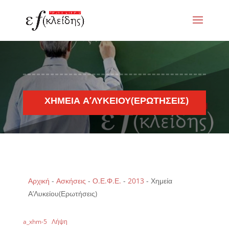
ΧΗΜΕΊΑ Α’ΛΥΚΕΊΟΥ(ΕΡΩΤΉΣΕΙΣ)
Αρχική
-
Ασκήσεις
-
Ο.Ε.Φ.Ε.
-
2013
-
Χημεία
Α’Λυκείου(Ερωτήσεις)
a_xhm-5
Λήψη