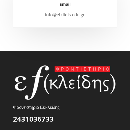
Email
info@efklidis.edu.gr
Φροντιστήριο Ευκλείδης
2431036733