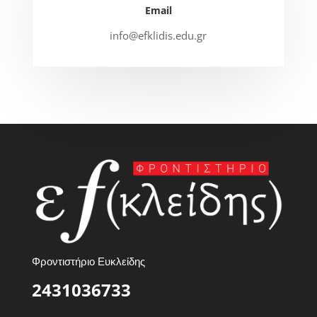
Email
info@efklidis.edu.gr
Φροντιστήριο Ευκλείδης
2431036733