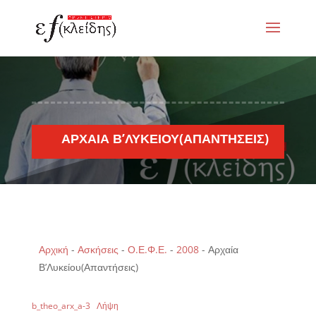
ΑΡΧΑΊΑ Β’ΛΥΚΕΊΟΥ(ΑΠΑΝΤΉΣΕΙΣ)
Αρχική
-
Ασκήσεις
-
Ο.Ε.Φ.Ε.
-
2008
-
Αρχαία
Β’Λυκείου(Απαντήσεις)
b_theo_arx_a-3
Λήψη