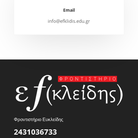
Email
info@efklidis.edu.gr
Φροντιστήριο Ευκλείδης
2431036733