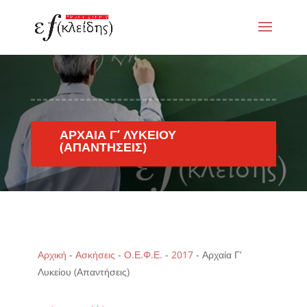
ΑΡΧΑΊΑ Γ’ ΛΥΚΕΊΟΥ
(ΑΠΑΝΤΉΣΕΙΣ)
Αρχική
-
Ασκήσεις
-
Ο.Ε.Φ.Ε.
-
2017
-
Αρχαία Γ’
Λυκείου (Απαντήσεις)