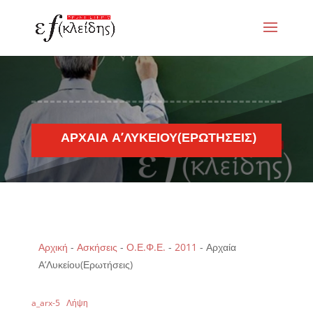
ΑΡΧΑΊΑ Α’ΛΥΚΕΊΟΥ(ΕΡΩΤΉΣΕΙΣ)
Αρχική
-
Ασκήσεις
-
Ο.Ε.Φ.Ε.
-
2011
-
Αρχαία
Α’Λυκείου(Ερωτήσεις)
a_arx-5
Λήψη