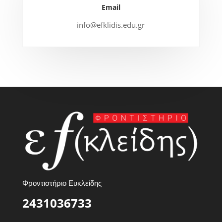
Email
info@efklidis.edu.gr
Φροντιστήριο Ευκλείδης
2431036733