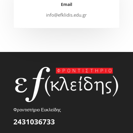
Email
info@efklidis.edu.gr
Φροντιστήριο Ευκλείδης
2431036733