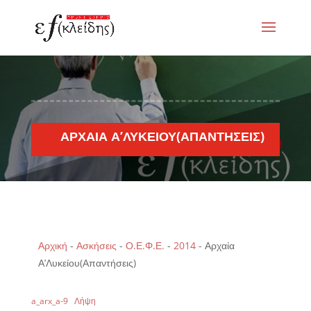
ΑΡΧΑΊΑ Α’ΛΥΚΕΊΟΥ(ΑΠΑΝΤΉΣΕΙΣ)
Αρχική
-
Ασκήσεις
-
Ο.Ε.Φ.Ε.
-
2014
-
Αρχαία
Α’Λυκείου(Απαντήσεις)
a_arx_a-9
Λήψη