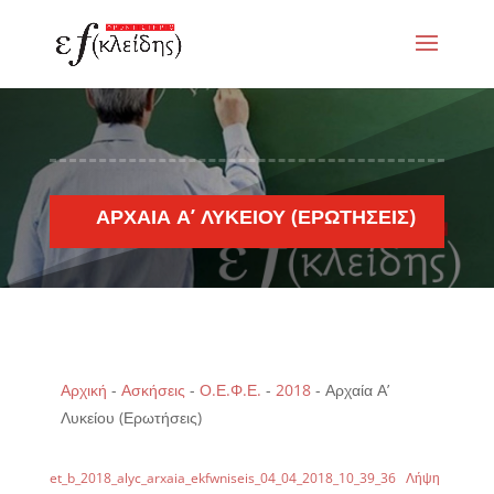
ΑΡΧΑΊΑ Α’ ΛΥΚΕΊΟΥ (ΕΡΩΤΉΣΕΙΣ)
Αρχική
-
Ασκήσεις
-
Ο.Ε.Φ.Ε.
-
2018
-
Αρχαία Α’
Λυκείου (Ερωτήσεις)
et_b_2018_alyc_arxaia_ekfwniseis_04_04_2018_10_39_36
Λήψη