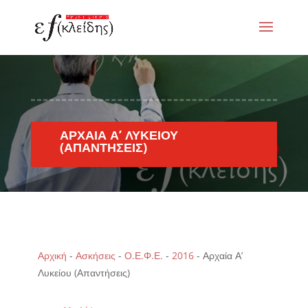
ΑΡΧΑΊΑ Α’ ΛΥΚΕΊΟΥ
(ΑΠΑΝΤΉΣΕΙΣ)
Αρχική
-
Ασκήσεις
-
Ο.Ε.Φ.Ε.
-
2016
-
Αρχαία Α’
Λυκείου (Απαντήσεις)