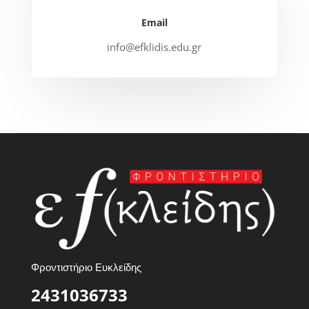
Email
info@efklidis.edu.gr
Φροντιστήριο Ευκλείδης
2431036733