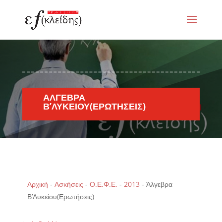
ΆΛΓΕΒΡΑ
Β’ΛΥΚΕΊΟΥ(ΕΡΩΤΉΣΕΙΣ)
Αρχική
-
Ασκήσεις
-
Ο.Ε.Φ.Ε.
-
2013
-
Άλγεβρα
Β’Λυκείου(Ερωτήσεις)