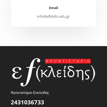
Email
info@efklidis.edu.gr
Φροντιστήριο Ευκλείδης
2431036733