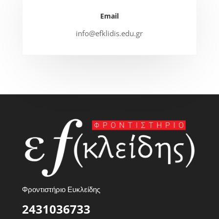
Email
info@efklidis.edu.gr
Φροντιστήριο Ευκλείδης
2431036733