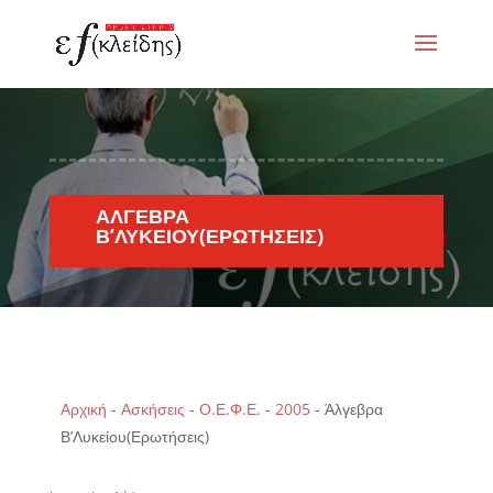
ΆΛΓΕΒΡΑ
Β’ΛΥΚΕΊΟΥ(ΕΡΩΤΉΣΕΙΣ)
Αρχική
-
Ασκήσεις
-
Ο.Ε.Φ.Ε.
-
2005
-
Άλγεβρα
Β’Λυκείου(Ερωτήσεις)