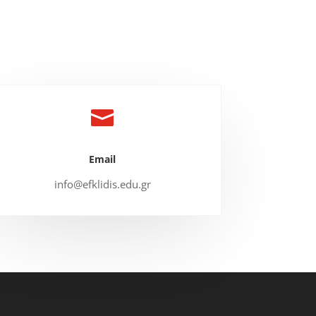

Email
info@efklidis.edu.gr