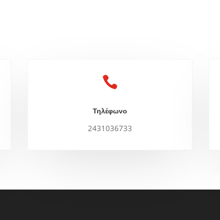

Τηλέφωνο
2431036733