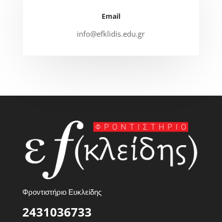
Email
info@efklidis.edu.gr
Φροντιστήριο Ευκλείδης
2431036733