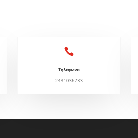

Τηλέφωνο
2431036733