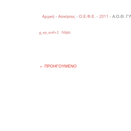
Αρχική
-
Ασκήσεις
-
Ο.Ε.Φ.Ε.
-
2011
-
Α.Ο.Θ. Γ’
g_ep_aoth-2
Λήψη
←
ΠΡΟΗΓΟΥΜΕΝΟ