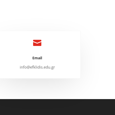

Email
info@efklidis.edu.gr