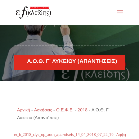
Α.Ο.Θ. Γ’ ΛΥΚΕΊΟΥ (ΑΠΑΝΤΉΣΕΙΣ)
Αρχική
-
Ασκήσεις
-
Ο.Ε.Φ.Ε.
-
2018
-
Α.Ο.Θ. Γ’
Λυκείου (Απαντήσεις)
et_b_2018_clyc_op_aoth_apantiseis_14_04_2018_07_52_19
Λήψη