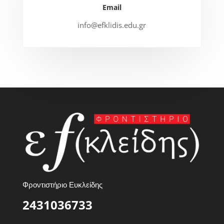
Email
info@efklidis.edu.gr
Φροντιστήριο Ευκλείδης
2431036733