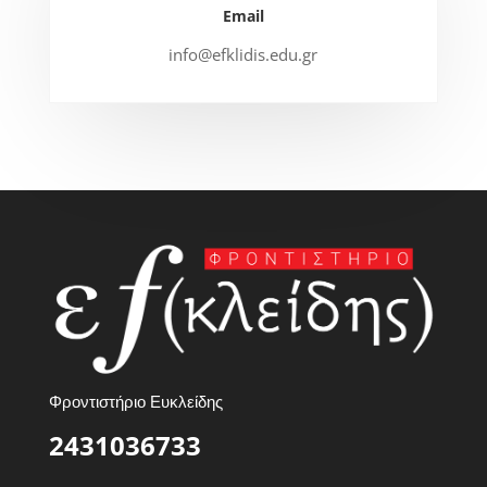
Email
info@efklidis.edu.gr
Φροντιστήριο Ευκλείδης
2431036733