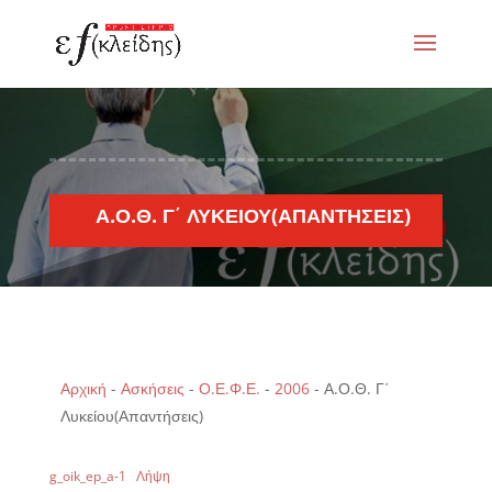
Α.Ο.Θ. Γ΄ ΛΥΚΕΊΟΥ(ΑΠΑΝΤΉΣΕΙΣ)
Αρχική
-
Ασκήσεις
-
Ο.Ε.Φ.Ε.
-
2006
-
Α.Ο.Θ. Γ΄
Λυκείου(Απαντήσεις)
g_oik_ep_a-1
Λήψη