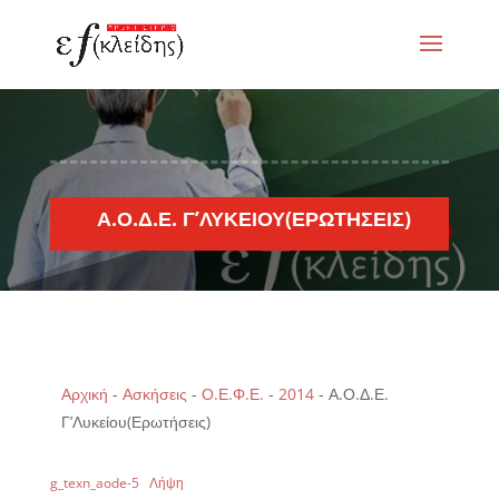
Α.Ο.Δ.Ε. Γ’ΛΥΚΕΊΟΥ(ΕΡΩΤΉΣΕΙΣ)
Αρχική
-
Ασκήσεις
-
Ο.Ε.Φ.Ε.
-
2014
-
Α.Ο.Δ.Ε.
Γ’Λυκείου(Ερωτήσεις)
g_texn_aode-5
Λήψη