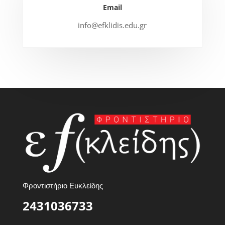
Email
info@efklidis.edu.gr
Φροντιστήριο Ευκλείδης
2431036733