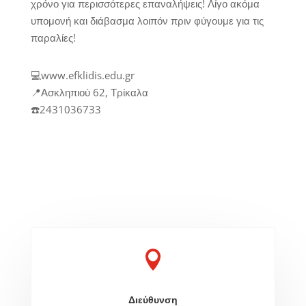
χρόνο για περισσότερες επαναλήψεις! Λίγο ακόμα
υπομονή και διάβασμα λοιπόν πριν φύγουμε για τις
παραλίες!
💻www.efklidis.edu.gr
📍Ασκληπιού 62, Τρίκαλα
☎️2431036733

Διεύθυνση