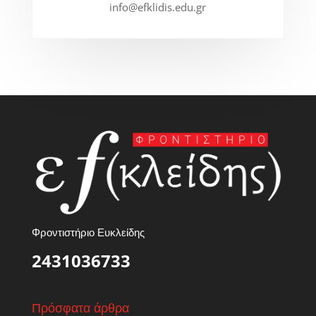
info@efklidis.edu.gr
Φροντιστήριο Ευκλείδης
2431036733
Πρόσφατα άρθρα