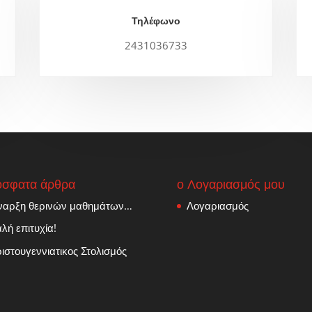
Τηλέφωνο
2431036733
σφατα άρθρα
ο Λογαριασμός μου
ναρξη θερινών μαθημάτων…
Λογαριασμός
λή επιτυχία!
ιστουγεννιατικος Στολισμός