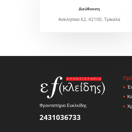
Διεύθυνση
Ασκληπιού 62, 42100, Τρίκαλα
Πρό
Έ
Κα
Φροντιστήριο Ευκλείδης
Χρ
2431036733